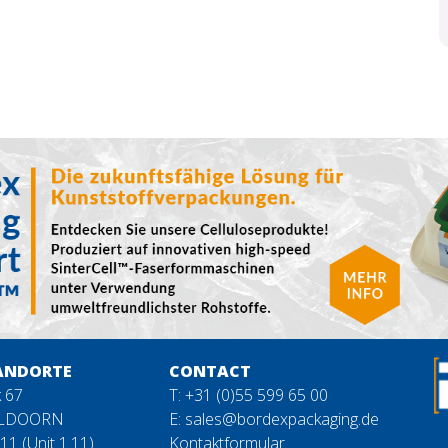
ANDORTE
CONTACT
 67
T: +31 (0)55 599 65 00
ELDOORN
E:
sales@bordexpackaging.de
1 (Unit 1.11)
Kontaktformular