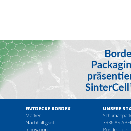
ENTDECKE BORDEX
UNSERE ST
Marken
Schumanpark
Nachhaltigkeit
7336 AS AP
Innovation
Ronde Tocht 1